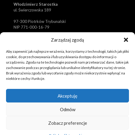
Włodzimierz Starostka
ul. Świerczowska 189
97-300 Piotrków Trybunalski
NIP 771-000-16-79
✆
biuro@koszulki-sportowe.pl
Zarządzaj zgodą
✆
zamowienia@koszulki-sportowe.pl
Aby zapewnić jak najlepsze wrażenia, korzystamy z technologii, takich jak pliki
✉
+48 601 373 714
cookie, do przechowywania i/lub uzyskiwania dostępu do informacji o
urządzeniu. Zgoda na te technologie pozwoli nam przetwarzać dane, takie jak
zachowanie podczas przeglądania lub unikalne identyfikatory na tej stronie.
Brak wyrażenia zgody lub wycofanie zgody może niekorzystnie wpłynąć na
niektóre cechy i funkcje.
Akceptuję
© 2019 Tola Sport. Spersonalizowana odzież sportowa,
Odmów
koszulki, komplety.
Realizacja i pozycjonowanie strony :
Rafał Gałązka -
www.strony-piotrkow.pl
Zobacz preferencje