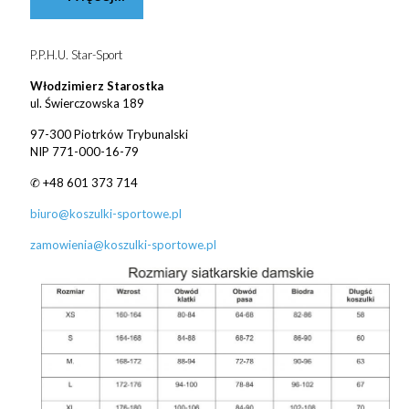
P.P.H.U. Star-Sport
Włodzimierz Starostka
ul. Świerczowska 189
97-300 Piotrków Trybunalski
NIP 771-000-16-79
✆
+48 601 373 714
biuro@koszulki-sportowe.pl
zamowienia@koszulki-sportowe.pl