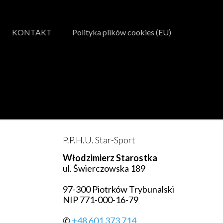
KONTAKT
Polityka plików cookies (EU)
P.P.H.U. Star-Sport
Włodzimierz Starostka
ul. Świerczowska 189
97-300 Piotrków Trybunalski
NIP 771-000-16-79
✆
+48 601 373 714