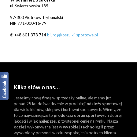
Włodzimierz Starostka
ul. Świerczowska 189
97-300 Piotrków Trybunalski
NIP 771-000-16-79
✆
+48 601 373 714
biuro@koszulki-sportowe.pl
Kilka słów o nas…
Jesteśmy nową firmą w sprzedaży online, ale mamy już
ponad 25 lat doświadczenie w produkcji
odzieży sportowej
dla wielu klubów, sklepów i hurtowni sportowych. Wiemy, że
to co najważniejsze to
produkcja ubrań sportowych
dobrej
jakości i w jak najlepszej, przystępnej cenie na rynku. Nasza
odzież
wykonywana jest w
wysokiej technologii
przez
wyszkolony personel w celu zaspokojenia potrzeb klienta.