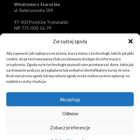
Włodzimierz Starostka
ul. Świerczowska 189
97-300 Piotrków Trybunalski
NIP 771-000-16-79
✆
biuro@koszulki-sportowe.pl
Zarządzaj zgodą
✆
zamowienia@koszulki-sportowe.pl
Aby zapewnić jak najlepsze wrażenia, korzystamy z technologii, takich jak pliki
✉
+48 601 373 714
cookie, do przechowywania i/lub uzyskiwania dostępu do informacji o
urządzeniu. Zgoda na te technologie pozwoli nam przetwarzać dane, takie jak
zachowanie podczas przeglądania lub unikalne identyfikatory na tej stronie.
Brak wyrażenia zgody lub wycofanie zgody może niekorzystnie wpłynąć na
niektóre cechy i funkcje.
Akceptuję
© 2019 Tola Sport. Spersonalizowana odzież sportowa,
Odmów
koszulki, komplety.
Realizacja i pozycjonowanie strony :
Rafał Gałązka -
www.strony-piotrkow.pl
Zobacz preferencje