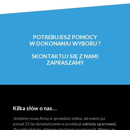
POTREBUJESZ POMOCY
W DOKONANIU WYBORU ?
SKONTAKTUJ SIĘ Z NAMI
ZAPRASZAMY
Kilka słów o nas…
Jesteśmy nową firmą w sprzedaży online, ale mamy już
ponad 25 lat doświadczenie w produkcji
odzieży sportowej
dla wielu klubów, sklepów i hurtowni sportowych. Wiemy, że