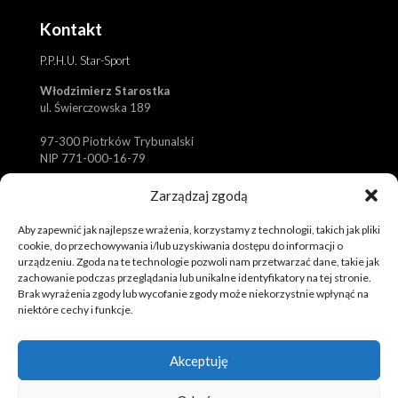
Kontakt
P.P.H.U. Star-Sport
Włodzimierz Starostka
ul. Świerczowska 189
97-300 Piotrków Trybunalski
NIP 771-000-16-79
✆
biuro@koszulki-sportowe.pl
Zarządzaj zgodą
✆
zamowienia@koszulki-sportowe.pl
Aby zapewnić jak najlepsze wrażenia, korzystamy z technologii, takich jak pliki
✉
+48 601 373 714
cookie, do przechowywania i/lub uzyskiwania dostępu do informacji o
urządzeniu. Zgoda na te technologie pozwoli nam przetwarzać dane, takie jak
zachowanie podczas przeglądania lub unikalne identyfikatory na tej stronie.
Brak wyrażenia zgody lub wycofanie zgody może niekorzystnie wpłynąć na
niektóre cechy i funkcje.
Akceptuję
© 2019 Tola Sport. Spersonalizowana odzież sportowa,