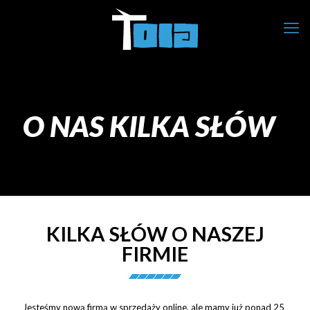
O NAS KILKA SŁÓW
KILKA SŁÓW O NASZEJ
FIRMIE
Jesteśmy nową firmą w sprzedaży online, ale mamy już ponad 25