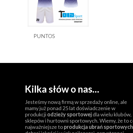
PUNTOS
Kilka słów o nas…
Jesteśmy nową firmą w sprzedaży online, ale
mamy już ponad 25 lat doświadczenie w
produkcji
odzieży sportowej
dla wielu klubów,
sklepów i hurtowni sportowych. Wiemy, że to c
najważniejsze to
produkcja ubrań sportowych