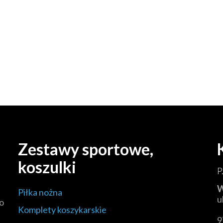
Zestawy sportowe,
koszulki
P
W
Piłka nożna
u
o
Komplety koszykarskie
9