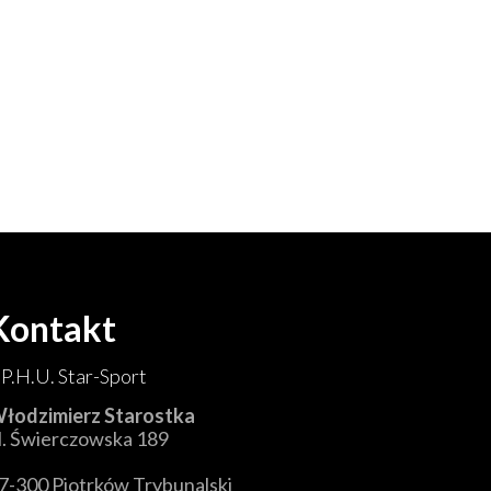
Kontakt
.P.H.U. Star-Sport
łodzimierz Starostka
l. Świerczowska 189
7-300 Piotrków Trybunalski