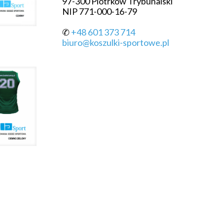
97-300 Piotrków Trybunalski
NIP 771-000-16-79
✆
+48 601 373 714
biuro@koszulki-sportowe.pl