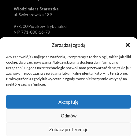
Włodzimierz Starostka
ul. Świerczowska 189
97-300 Piotrków Trybunalski
NIP 771-000-16-79
✆
biuro@koszulki-sportowe.pl
Zarządzaj zgodą
✆
zamowienia@koszulki-sportowe.pl
Aby zapewnić jak najlepsze wrażenia, korzystamy z technologii, takich jak pliki
✉
+48 601 373 714
cookie, do przechowywania i/lub uzyskiwania dostępu do informacji o
urządzeniu. Zgoda na te technologie pozwoli nam przetwarzać dane, takie jak
zachowanie podczas przeglądania lub unikalne identyfikatory na tej stronie.
Brak wyrażenia zgody lub wycofanie zgody może niekorzystnie wpłynąć na
niektóre cechy i funkcje.
Akceptuję
© 2019 Tola Sport. Spersonalizowana odzież sportowa,
Odmów
koszulki, komplety.
Realizacja i pozycjonowanie strony :
Rafał Gałązka -
www.strony-piotrkow.pl
Zobacz preferencje